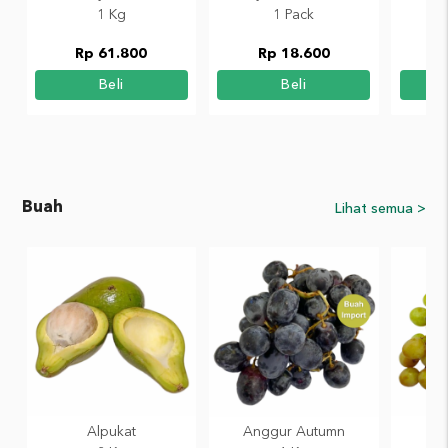
1 Kg
1 Pack
Rp 61.800
Rp 18.600
Beli
Beli
Buah
Lihat semua >
Alpukat
Anggur Autumn
A