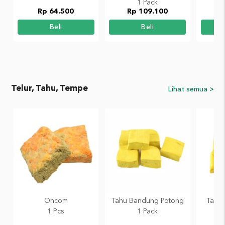
1 Pack
Rp 64.500
Rp 109.100
R
Beli
Beli
Telur, Tahu, Tempe
Lihat semua >
Oncom
Tahu Bandung Potong
Tahu 
1 Pcs
1 Pack