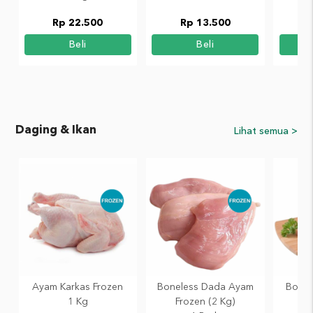
Rp 22.500
Rp 13.500
Beli
Beli
Daging & Ikan
Lihat semua >
Ayam Karkas Frozen
Boneless Dada Ayam
Bonel
1 Kg
Frozen (2 Kg)
Fr