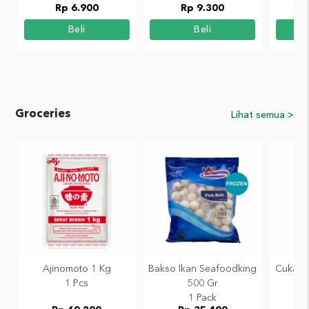
Rp 6.900
Rp 9.300
Beli
Beli
Groceries
Lihat semua >
Ajinomoto 1 Kg
Bakso Ikan Seafoodking
Cuka M
1 Pcs
500 Gr
1 Pack