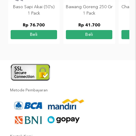
Baso Sapi Akai (50's)
Bawang Goreng 250 Gr
Champ 
1 Pack
1 Pack
Rp 76.700
Rp 41.700
Beli
Beli
Metode Pembayaran