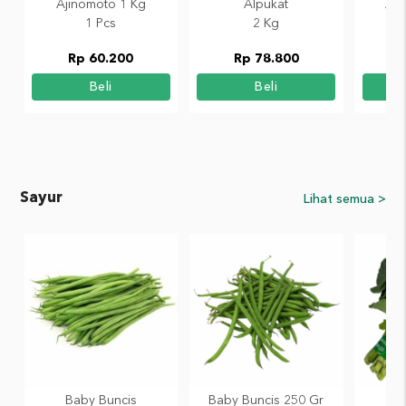
Ajinomoto 1 Kg
Alpukat
An
1 Pcs
2 Kg
Rp 60.200
Rp 78.800
R
Beli
Beli
Sayur
Lihat semua >
Baby Buncis
Baby Buncis 250 Gr
B