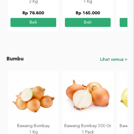
2 Kg
1 Kg
Rp 78.800
Rp 165.000
R
Beli
Beli
Bumbu
Lihat semua >
Bawang Bombay
Bawang Bombay 500 Gr
Bawang
1 Kg
1 Pack