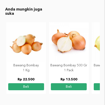
Anda mungkin juga
suka
Bawang Bombay
Bawang Bombay 500 Gr
Bawang
1 Kg
1 Pack
Rp 22.500
Rp 13.500
Beli
Beli