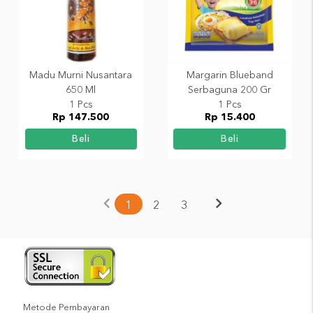
Madu Murni Nusantara
Margarin Blueband
650 Ml
Serbaguna 200 Gr
1 Pcs
1 Pcs
Rp 147.500
Rp 15.400
Beli
Beli
chevron_left
chevron_right
1
2
3
Metode Pembayaran