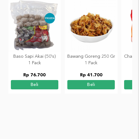
Baso Sapi Akai (50's)
Bawang Goreng 250 Gr
Champ 
1 Pack
1 Pack
Rp 76.700
Rp 41.700
Beli
Beli