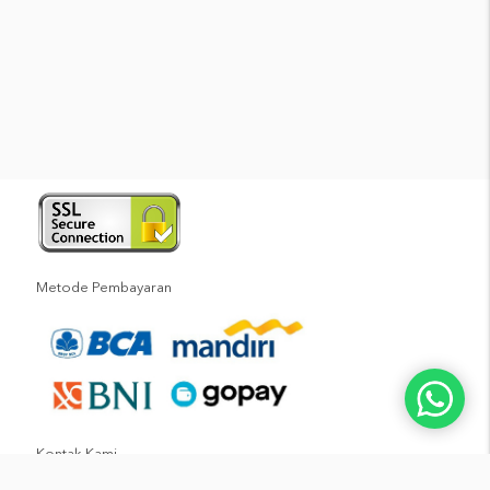
Metode Pembayaran
Kontak Kami
Kantor
:
(021) 55765788